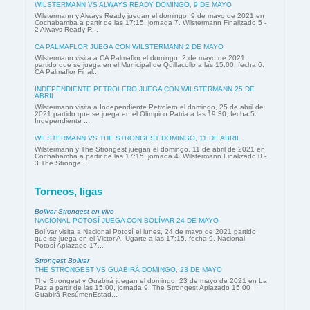
WILSTERMANN VS ALWAYS READY DOMINGO, 9 DE MAYO
Wilstermann y Always Ready juegan el domingo, 9 de mayo de 2021 en
Cochabamba a partir de las 17:15, jornada 7. Wilstermann Finalizado 5 -
2 Always Ready R...
CA PALMAFLOR JUEGA CON WILSTERMANN 2 DE MAYO
Wilstermann visita a CA Palmaflor el domingo, 2 de mayo de 2021
partido que se juega en el Municipal de Quillacollo a las 15:00, fecha 6.
CA Palmaflor Final...
INDEPENDIENTE PETROLERO JUEGA CON WILSTERMANN 25 DE
ABRIL
Wilstermann visita a Independiente Petrolero el domingo, 25 de abril de
2021 partido que se juega en el Olímpico Patria a las 19:30, fecha 5.
Independiente ...
WILSTERMANN VS THE STRONGEST DOMINGO, 11 DE ABRIL
Wilstermann y The Strongest juegan el domingo, 11 de abril de 2021 en
Cochabamba a partir de las 17:15, jornada 4. Wilstermann Finalizado 0 -
3 The Stronge...
Torneos, ligas
Bolivar Strongest en vivo
NACIONAL POTOSÍ JUEGA CON BOLÍVAR 24 DE MAYO
Bolívar visita a Nacional Potosí el lunes, 24 de mayo de 2021 partido
que se juega en el Victor A. Ugarte a las 17:15, fecha 9. Nacional
Potosí Aplazado 17...
Strongest Bolivar
THE STRONGEST VS GUABIRÁ DOMINGO, 23 DE MAYO
The Strongest y Guabirá juegan el domingo, 23 de mayo de 2021 en La
Paz a partir de las 15:00, jornada 9. The Strongest Aplazado 15:00
Guabirá ResúmenEstad...