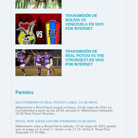
TRANSMISIÓN DE
BOLIVIA VS
VENEZUELA EN VIVO
POR INTERNET
TRANSMISIÓN DE
REAL POTOSI VS THE
STRONGEST EN VIVO
POR INTERNET
Partidos
WILSTERMANN VS REAL POTOSÍ LUNES, 24 DE MAYO
Wilstermann y Real Potosí juegan el lunes, 24 de mayo de 2021 en
Cochabamba a partir de las 19:30, jornada 9. Wilstermann Aplazado
19:30 Real Potosí Resúme...
ROYAL PARI JUEGA CON WILSTERMANN 15 DE MAYO
Wilstermann visita a Royal Pari el sábado, 15 de mayo de 2021 partido
que se juega en el Juan C. Durán a las 17:15, fecha 8. Royal Pari
Aplazado 17:15 Wils...