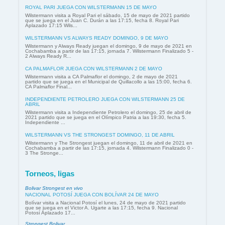
ROYAL PARI JUEGA CON WILSTERMANN 15 DE MAYO
Wilstermann visita a Royal Pari el sábado, 15 de mayo de 2021 partido
que se juega en el Juan C. Durán a las 17:15, fecha 8. Royal Pari
Aplazado 17:15 Wils...
WILSTERMANN VS ALWAYS READY DOMINGO, 9 DE MAYO
Wilstermann y Always Ready juegan el domingo, 9 de mayo de 2021 en
Cochabamba a partir de las 17:15, jornada 7. Wilstermann Finalizado 5 -
2 Always Ready R...
CA PALMAFLOR JUEGA CON WILSTERMANN 2 DE MAYO
Wilstermann visita a CA Palmaflor el domingo, 2 de mayo de 2021
partido que se juega en el Municipal de Quillacollo a las 15:00, fecha 6.
CA Palmaflor Final...
INDEPENDIENTE PETROLERO JUEGA CON WILSTERMANN 25 DE
ABRIL
Wilstermann visita a Independiente Petrolero el domingo, 25 de abril de
2021 partido que se juega en el Olímpico Patria a las 19:30, fecha 5.
Independiente ...
WILSTERMANN VS THE STRONGEST DOMINGO, 11 DE ABRIL
Wilstermann y The Strongest juegan el domingo, 11 de abril de 2021 en
Cochabamba a partir de las 17:15, jornada 4. Wilstermann Finalizado 0 -
3 The Stronge...
Torneos, ligas
Bolivar Strongest en vivo
NACIONAL POTOSÍ JUEGA CON BOLÍVAR 24 DE MAYO
Bolívar visita a Nacional Potosí el lunes, 24 de mayo de 2021 partido
que se juega en el Victor A. Ugarte a las 17:15, fecha 9. Nacional
Potosí Aplazado 17...
Strongest Bolivar