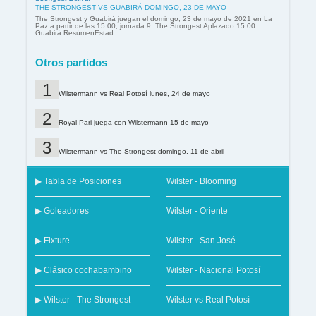
THE STRONGEST VS GUABIRÁ DOMINGO, 23 DE MAYO
The Strongest y Guabirá juegan el domingo, 23 de mayo de 2021 en La
Paz a partir de las 15:00, jornada 9. The Strongest Aplazado 15:00
Guabirá ResúmenEstad...
Otros partidos
Wilstermann vs Real Potosí lunes, 24 de mayo
Royal Pari juega con Wilstermann 15 de mayo
Wilstermann vs The Strongest domingo, 11 de abril
▶ Tabla de Posiciones
Wilster - Blooming
▶ Goleadores
Wilster - Oriente
▶ Fixture
Wilster - San José
▶ Clásico cochabambino
Wilster - Nacional Potosí
▶ Wilster - The Strongest
Wilster vs Real Potosí