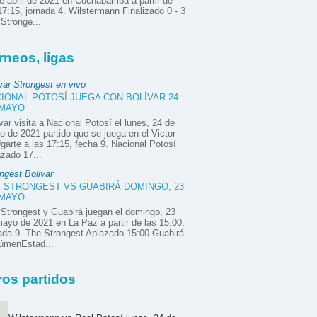
e abril de 2021 en Cochabamba a partir de
17:15, jornada 4. Wilstermann Finalizado 0 - 3
Stronge...
rneos, ligas
var Strongest en vivo
IONAL POTOSÍ JUEGA CON BOLÍVAR 24
 MAYO
var visita a Nacional Potosí el lunes, 24 de
 de 2021 partido que se juega en el Victor
garte a las 17:15, fecha 9. Nacional Potosí
zado 17...
ngest Bolivar
 STRONGEST VS GUABIRÁ DOMINGO, 23
 MAYO
Strongest y Guabirá juegan el domingo, 23
ayo de 2021 en La Paz a partir de las 15:00,
ada 9. The Strongest Aplazado 15:00 Guabirá
úmenEstad...
ros partidos