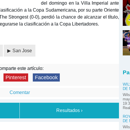
del domingo en la Villa Imperial ante
clasificación a la Copa Sudamericana, por su parte Oriente
The Strongest (0-0), perdió la chance de alcanzar el título,
gurarse la clasificación a la Copa Libertadores.
San Jose
mparte este artículo:
Pa
Pinterest
Facebook
WIL
DE
Comentar
Wils
may
19:3
Rea
Resultados ›
ROY
DE
Wils